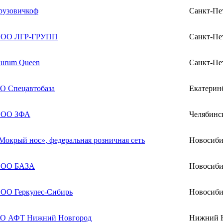
рузовичкоф
Санкт-Пе
ОО ЛГР-ГРУПП
Санкт-Пе
urum Queen
Санкт-Пе
О Спецавтобаза
Екатерин
ОО ЗФА
Челябинс
Мокрый нос», федеральная розничная сеть
Новосиби
ОО БАЗА
Новосиби
ОО Геркулес-Сибирь
Новосиби
О АФТ Нижний Новгород
Нижний 