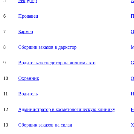
5
Рекрутер
А
6
Продавец
П
7
Бармен
О
8
Сборщик заказов в даркстор
М
9
Водитель-экспедитор на личном авто
10
Охранник
О
11
Водитель
12
Администратор в косметологическую клинику
F
13
Сборщик заказов на склад
X