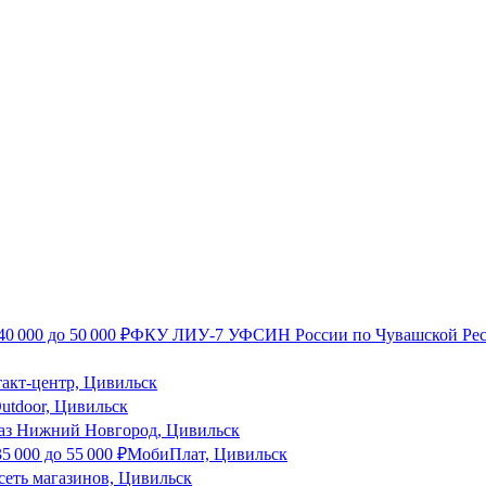
40 000
до
50 000
₽
ФКУ ЛИУ-7 УФСИН России по Чувашской Рес
такт-центр, Цивильск
utdoor, Цивильск
газ Нижний Новгород, Цивильск
35 000
до
55 000
₽
МобиПлат, Цивильск
 сеть магазинов, Цивильск