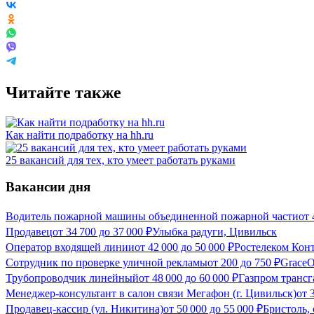
Читайте также
Как найти подработку на hh.ru
25 вакансий для тех, кто умеет работать руками
Вакансии дня
Водитель пожарной машины объединенной пожарной части
от
Продавец
от
34 700
до
37 000
₽
Улыбка радуги, Цивильск
Оператор входящей линии
от
42 000
до
50 000
₽
Ростелеком Кон
Сотрудник по проверке уличной рекламы
от
200
до
750
₽
GraceO
Трубопроводчик линейный
от
48 000
до
60 000
₽
Газпром транс
Менеджер-консультант в салон связи Мегафон (г. Цивильск)
от
Продавец-кассир (ул. Никитина)
от
50 000
до
55 000
₽
Бристоль,