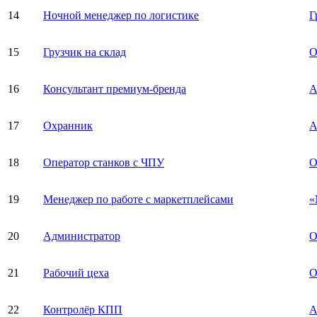
14
Ночной менеджер по логистике
Г
15
Грузчик на склад
О
16
Консультант премиум-бренда
A
17
Охранник
А
18
Оператор станков с ЧПУ
О
19
Менеджер по работе с маркетплейсами
«
20
Администратор
О
21
Рабочий цеха
О
22
Контролёр КПП
А