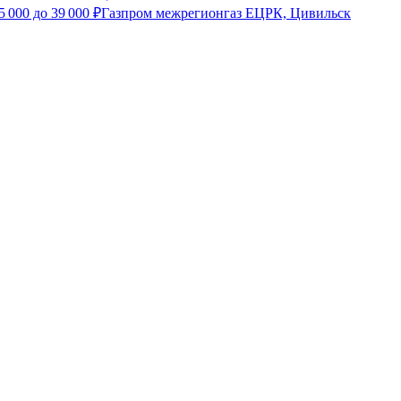
5 000
до
39 000
₽
Газпром межрегионгаз ЕЦРК, Цивильск