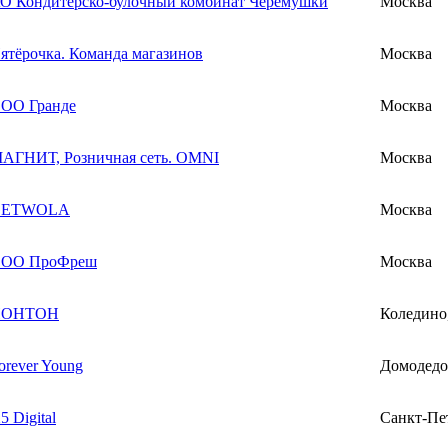
О Кондитерско-булочный комбинат Черёмушки
Москва
ятёрочка. Команда магазинов
Москва
ОО Гранде
Москва
АГНИТ, Розничная сеть. OMNI
Москва
GETWOLA
Москва
ОО ПроФреш
Москва
НОНТОН
Коледино
orever Young
Домодедо
5 Digital
Санкт-Пе