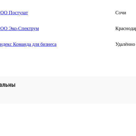
ОО Постулат
Сочи
ОО Эко-Спектрум
Краснода
ндекс Команда для бизнеса
Удалённо
уальны