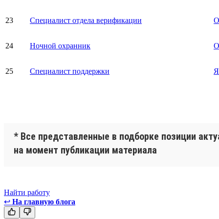
23
Специалист отдела верификации
О
24
Ночной охранник
О
25
Специалист поддержки
Я
* Все представленные в подборке позиции акт
на момент публикации материала
Найти работу
↩
На главную блога