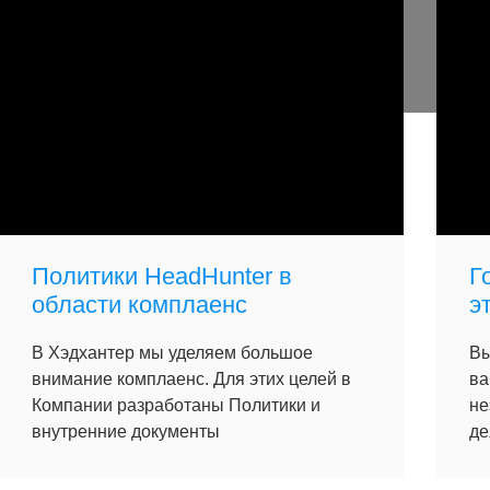
Политики HeadHunter в
Г
области комплаенс
э
В Хэдхантер мы уделяем большое
Вы
внимание комплаенс. Для этих целей в
ва
Компании разработаны Политики и
не
внутренние документы
де