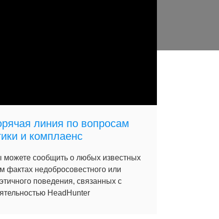
орячая линия по вопросам
тики и комплаенс
 можете сообщить о любых известных
м фактах недобросовестного или
этичного поведения, связанных с
ятельностью HeadHunter