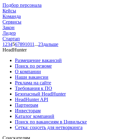
Подбор персонала
Кейсы
Команда
Сервисы
Закон
Лидер
Стартап
1
2
3
4
5
6
7
8
9
10
11
...
23
дальше
HeadHunter
Размещение вакансий
Поиск по резюме
О компании
Наши вакансии
Реклама на сайте
Требования к ПО
Безопасный HeadHunter
HeadHunter API
Партнерам
Инвесторам
Каталог компаний
Поиск по вакансиям в Цивильске
Сетка: соцсеть для нетворкинга
Соискателям