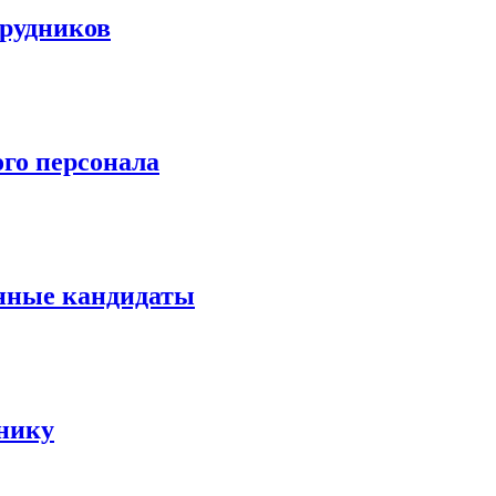
трудников
го персонала
енные кандидаты
тнику