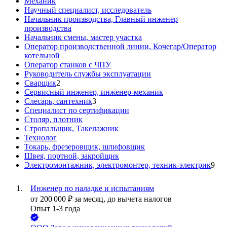
Механик
Научный специалист, исследователь
Начальник производства, Главный инженер
производства
Начальник смены, мастер участка
Оператор производственной линии, Кочегар/Оператор
котельной
Оператор станков с ЧПУ
Руководитель службы эксплуатации
Сварщик
2
Сервисный инженер, инженер-механик
Слесарь, сантехник
3
Специалист по сертификации
Столяр, плотник
Стропальщик, Такелажник
Технолог
Токарь, фрезеровщик, шлифовщик
Швея, портной, закройщик
Электромонтажник, электромонтер, техник-электрик
9
Инженер по наладке и испытаниям
от
200 000
₽
за месяц,
до вычета налогов
Опыт 1-3 года