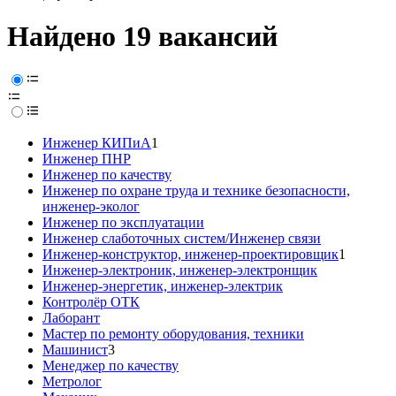
Найдено 19 вакансий
Инженер КИПиА
1
Инженер ПНР
Инженер по качеству
Инженер по охране труда и технике безопасности,
инженер-эколог
Инженер по эксплуатации
Инженер слаботочных систем/Инженер связи
Инженер-конструктор, инженер-проектировщик
1
Инженер-электроник, инженер-электронщик
Инженер-энергетик, инженер-электрик
Контролёр ОТК
Лаборант
Мастер по ремонту оборудования, техники
Машинист
3
Менеджер по качеству
Метролог