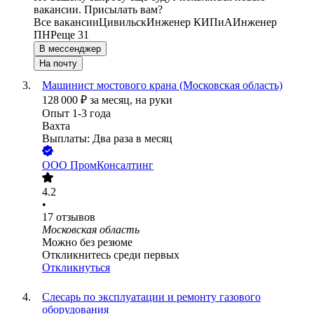
вакансии. Присылать вам?
Все вакансии
Цивильск
Инженер КИПиА
Инженер
ПНР
еще 31
В мессенджер
На почту
Машинист мостового крана (Московская область)
128 000
₽
за месяц,
на руки
Опыт 1-3 года
Вахта
Выплаты: Два раза в месяц
ООО
ПромКонсалтинг
4.2
•
17
отзывов
Московская область
Можно без резюме
Откликнитесь среди первых
Откликнуться
Слесарь по эксплуатации и ремонту газового
оборудования